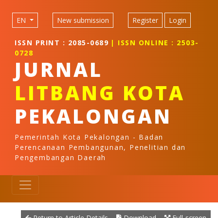
Quick jump to page content
Main Navigation
EN
New submission
Register
Login
Main Content
Sidebar
ISSN PRINT : 2085-0689
| ISSN ONLINE : 2503-
0728
JURNAL
LITBANG KOTA
PEKALONGAN
Pemerintah Kota Pekalongan - Badan
Perencanaan Pembangunan, Penelitian dan
Pengembangan Daerah
Return to Article Details
Download
Full-screen