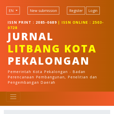
Quick jump to page content
Main Navigation
EN
New submission
Register
Login
Main Content
Sidebar
ISSN PRINT : 2085-0689
| ISSN ONLINE : 2503-
0728
JURNAL
LITBANG KOTA
PEKALONGAN
Pemerintah Kota Pekalongan - Badan
Perencanaan Pembangunan, Penelitian dan
Pengembangan Daerah