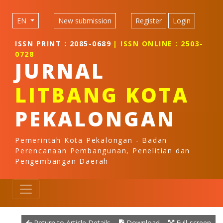
Quick jump to page content
Main Navigation
EN
New submission
Register
Login
Main Content
Sidebar
ISSN PRINT : 2085-0689
| ISSN ONLINE : 2503-
0728
JURNAL
LITBANG KOTA
PEKALONGAN
Pemerintah Kota Pekalongan - Badan
Perencanaan Pembangunan, Penelitian dan
Pengembangan Daerah
Return to Article Details
Download
Full-screen