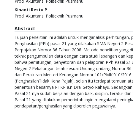
Prodi Akuntansi Politeknik Pusmanu
Kinanti Restu P
Prodi Akuntansi Politeknik Pusmanu
Abstract
Tujuan penelitian ini adalah untuk menganalisis perhitungan,
Penghasilan (PPh) pasal 21 yang dilakukan SMA Negeri 2 P
Perpajakan Nomor 36 Tahun 2008. Metode penelitian yang di
teknik pengumpulan data dengan cara studi lapangan dan kepu
bahwa perhitungan, penyetoran dan pelaporan PPh Pasal 21 a
Negeri 2 Pekalongan telah sesuai Undang-undang Nomor 36 
dan Peraturan Menteri Keuangan Nomor 101/PMK.010/2016 
(PenghasilanTidak Kena Pajak), selain itu terdapat temuan a
penentuan besarnya PTKP a.n Dra. Setyo Rahayu. Sedangkan
Pasal 21 nya sudah berjalan dengan baik, disiplin, teratur d
Pasal 21 yang dilakukan pemerintah ingin mengalami peningk
pendapatan/penghasilan yang diperoleh pegawainya.