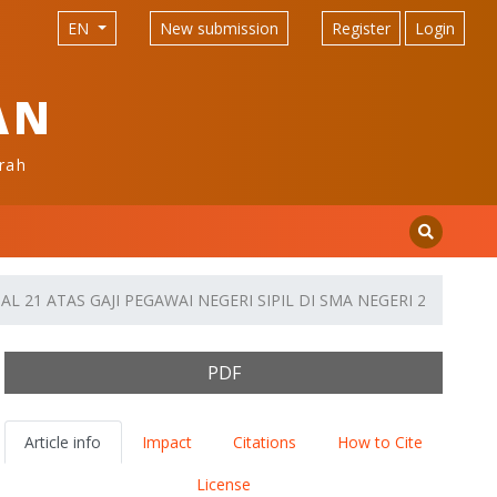
EN
New submission
Register
Login
AN
rah
L 21 ATAS GAJI PEGAWAI NEGERI SIPIL DI SMA NEGERI 2 PEKAL
PDF
Article info
Impact
Citations
How to Cite
License