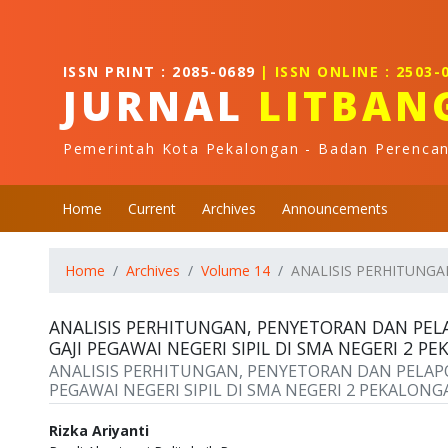
Quick jump to page content
Main Navigation
Main Content
ISSN PRINT : 2085-0689
| ISSN ONLINE : 2503-
Sidebar
JURNAL
LITBAN
Pemerintah Kota Pekalongan - Badan Perenca
Home
Current
Archives
Announcements
Home
Archives
Volume 14
ANALISIS PERHITUNGA
ANALISIS PERHITUNGAN, PENYETORAN DAN PELA
GAJI PEGAWAI NEGERI SIPIL DI SMA NEGERI 2 P
ANALISIS PERHITUNGAN, PENYETORAN DAN PELAPOR
PEGAWAI NEGERI SIPIL DI SMA NEGERI 2 PEKALONG
Authors
Rizka Ariyanti