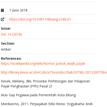
1 June 2018
Published at
https://doi.org/10.54911/litbang.v14i0.61
Issue:
Vol. 14 (2018)
Section:
Artikel
References:
https://id.wikipedia.org/wiki/Nomor_pokok_wajib_pajak
http://library.binus.ac.id/eColls/eThesisdoc/Bab2HTML/201220073
Kesek, Meilany, dkk. Prosedur Perhitungan dan Pelaporan
Pajak Penghasilan (PPh) Pasal 21
Atas Gaji Pegawai pada Pemerintah Kota Bitung.
Mardiasmo, 2011. Perpajakan Edisi Revisi. Yogyakarta: Andi