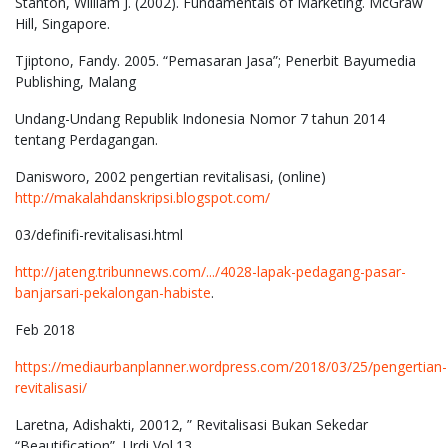
Stanton, William J. (2002). Fundamentals of Marketing. McGraw
Hill, Singapore.
Tjiptono, Fandy. 2005. “Pemasaran Jasa”; Penerbit Bayumedia
Publishing, Malang
Undang-Undang Republik Indonesia Nomor 7 tahun 2014
tentang Perdagangan.
Danisworo, 2002 pengertian revitalisasi, (online)
http://makalahdanskripsi.blogspot.com/
03/definifi-revitalisasi.html
http://jateng.tribunnews.com/.../4028-lapak-pedagang-pasar-
banjarsari-pekalongan-habiste
.
Feb 2018
https://mediaurbanplanner.wordpress.com/2018/03/25/pengertian-
revitalisasi/
Laretna, Adishakti, 20012, ” Revitalisasi Bukan Sekedar
“Beautification”, Urdi Vol.13,