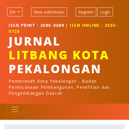
Quick jump to page content
Main Navigation
EN
New submission
Register
Login
Main Content
Sidebar
ISSN PRINT : 2085-0689
| ISSN ONLINE : 2503-
0728
JURNAL
LITBANG KOTA
PEKALONGAN
Pemerintah Kota Pekalongan - Badan
Perencanaan Pembangunan, Penelitian dan
Pengembangan Daerah