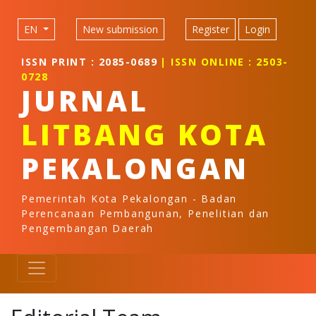
Quick jump to page content
Main Navigation
EN
New submission
Register
Login
Main Content
Sidebar
ISSN PRINT : 2085-0689
| ISSN ONLINE : 2503-
0728
JURNAL
LITBANG KOTA
PEKALONGAN
Pemerintah Kota Pekalongan - Badan
Perencanaan Pembangunan, Penelitian dan
Pengembangan Daerah