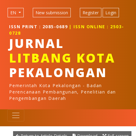
Quick jump to page content
Main Navigation
EN
New submission
Register
Login
Main Content
Sidebar
ISSN PRINT : 2085-0689
| ISSN ONLINE : 2503-
0728
JURNAL
LITBANG KOTA
PEKALONGAN
Pemerintah Kota Pekalongan - Badan
Perencanaan Pembangunan, Penelitian dan
Pengembangan Daerah
Return to Article Details
Download
Full-screen