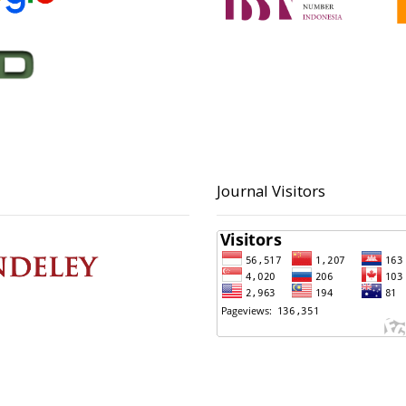
Journal Visitors
 Contact
Principal Contact
ltoni, S.Kom
BAPPERIDA Kota Pekalong