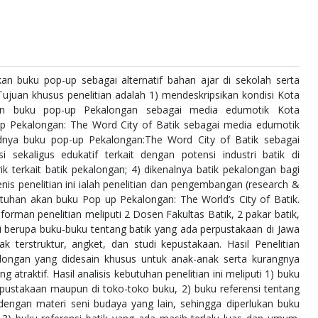
n buku pop-up sebagai alternatif bahan ajar di sekolah serta
ujuan khusus penelitian adalah 1) mendeskripsikan kondisi Kota
n buku pop-up Pekalongan sebagai media edumotik Kota
p Pekalongan: The Word City of Batik sebagai media edumotik
judnya buku pop-up Pekalongan:The Word City of Batik sebagai
sekaligus edukatif terkait dengan potensi industri batik di
 terkait batik pekalongan; 4) dikenalnya batik pekalongan bagi
enis penelitian ini ialah penelitian dan pengembangan (research &
utuhan akan buku Pop up Pekalongan: The World’s City of Batik.
orman penelitian meliputi 2 Dosen Fakultas Batik, 2 pakar batik,
ni berupa buku-buku tentang batik yang ada perpustakaan di Jawa
 terstruktur, angket, dan studi kepustakaan. Hasil Penelitian
ongan yang didesain khusus untuk anak-anak serta kurangnya
raktif. Hasil analisis kebutuhan penelitian ini meliputi 1) buku
rpustakaan maupun di toko-toko buku, 2) buku referensi tentang
 dengan materi seni budaya yang lain, sehingga diperlukan buku