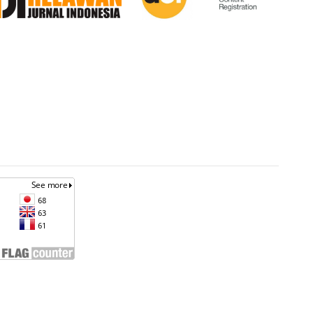
an
Unless otherwise noted, site content is licensed