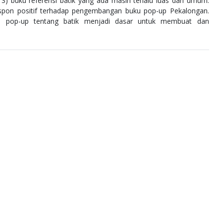
) buku referensi batik yang ada masih terlalu luas dan umum.
espon positif terhadap pengembangan buku pop-up Pekalongan.
ku pop-up tentang batik menjadi dasar untuk membuat dan