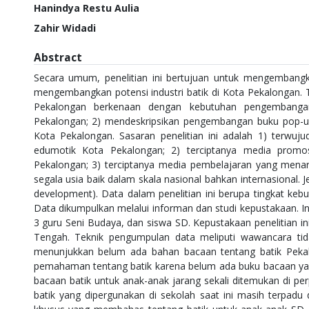
Hanindya Restu Aulia
Zahir Widadi
Abstract
Secara umum, penelitian ini bertujuan untuk mengembangka
mengembangkan potensi industri batik di Kota Pekalongan. T
Pekalongan berkenaan dengan kebutuhan pengembanga
Pekalongan; 2) mendeskripsikan pengembangan buku pop-u
Kota Pekalongan. Sasaran penelitian ini adalah 1) terwu
edumotik Kota Pekalongan; 2) terciptanya media promosi 
Pekalongan; 3) terciptanya media pembelajaran yang menarik
segala usia baik dalam skala nasional bahkan internasional. J
development). Data dalam penelitian ini berupa tingkat keb
Data dikumpulkan melalui informan dan studi kepustakaan. Inf
3 guru Seni Budaya, dan siswa SD. Kepustakaan penelitian i
Tengah. Teknik pengumpulan data meliputi wawancara tidak
menunjukkan belum ada bahan bacaan tentang batik Pekal
pemahaman tentang batik karena belum ada buku bacaan yang at
bacaan batik untuk anak-anak jarang sekali ditemukan di pe
batik yang dipergunakan di sekolah saat ini masih terpadu