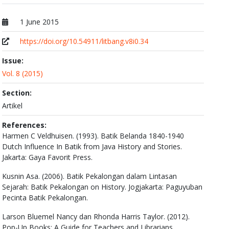
1 June 2015
Published at
https://doi.org/10.54911/litbang.v8i0.34
Issue:
Vol. 8 (2015)
Section:
Artikel
References:
Harmen C Veldhuisen. (1993). Batik Belanda 1840-1940
Dutch Influence In Batik from Java History and Stories.
Jakarta: Gaya Favorit Press.
Kusnin Asa. (2006). Batik Pekalongan dalam Lintasan
Sejarah: Batik Pekalongan on History. Jogjakarta: Paguyuban
Pecinta Batik Pekalongan.
Larson Bluemel Nancy dan Rhonda Harris Taylor. (2012).
Pop-Up Books: A Guide for Teachers and Librarians.