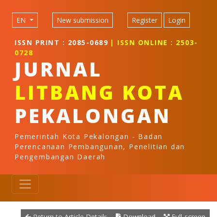
Quick jump to page content
Main Navigation
EN
New submission
Register
Login
Main Content
Sidebar
ISSN PRINT : 2085-0689
| ISSN ONLINE : 2503-
0728
JURNAL
LITBANG KOTA
PEKALONGAN
Pemerintah Kota Pekalongan - Badan
Perencanaan Pembangunan, Penelitian dan
Pengembangan Daerah
Return to Article Details
Download
Full-screen