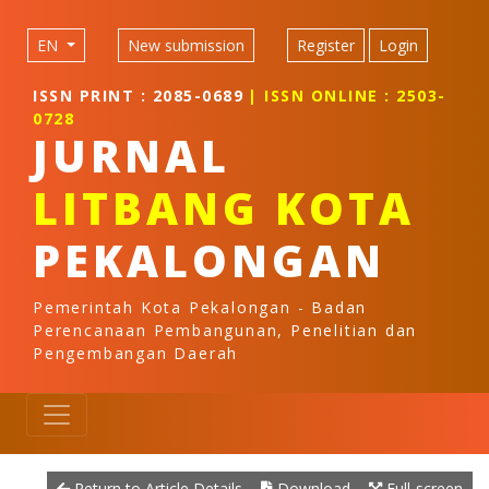
Quick jump to page content
Main Navigation
EN
New submission
Register
Login
Main Content
Sidebar
ISSN PRINT : 2085-0689
| ISSN ONLINE : 2503-
0728
JURNAL
LITBANG KOTA
PEKALONGAN
Pemerintah Kota Pekalongan - Badan
Perencanaan Pembangunan, Penelitian dan
Pengembangan Daerah
Return to Article Details
Download
Full-screen