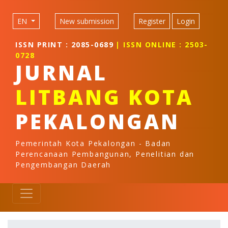
Quick jump to page content
Main Navigation
EN
New submission
Register
Login
Main Content
Sidebar
ISSN PRINT : 2085-0689
| ISSN ONLINE : 2503-
0728
JURNAL
LITBANG KOTA
PEKALONGAN
Pemerintah Kota Pekalongan - Badan
Perencanaan Pembangunan, Penelitian dan
Pengembangan Daerah