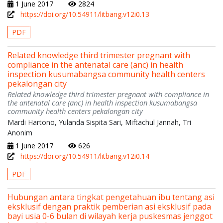
1 June 2017
2824
https://doi.org/10.54911/litbang.v12i0.13
PDF
Related knowledge third trimester pregnant with
compliance in the antenatal care (anc) in health
inspection kusumabangsa community health centers
pekalongan city
Related knowledge third trimester pregnant with compliance in
the antenatal care (anc) in health inspection kusumabangsa
community health centers pekalongan city
Mardi Hartono, Yulanda Sispita Sari, Miftachul Jannah, Tri
Anonim
1 June 2017
626
https://doi.org/10.54911/litbang.v12i0.14
PDF
Hubungan antara tingkat pengetahuan ibu tentang asi
eksklusif dengan praktik pemberian asi eksklusif pada
bayi usia 0-6 bulan di wilayah kerja puskesmas jenggot