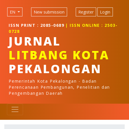
Quick jump to page content
Main Navigation
EN
New submission
Register
Login
Main Content
Sidebar
ISSN PRINT : 2085-0689
| ISSN ONLINE : 2503-
0728
JURNAL
LITBANG KOTA
PEKALONGAN
Pemerintah Kota Pekalongan - Badan
Perencanaan Pembangunan, Penelitian dan
Pengembangan Daerah