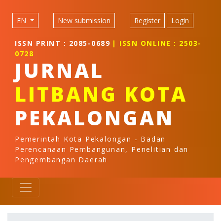
Quick jump to page content
Main Navigation
EN
New submission
Register
Login
Main Content
Sidebar
ISSN PRINT : 2085-0689
| ISSN ONLINE : 2503-
0728
JURNAL
LITBANG KOTA
PEKALONGAN
Pemerintah Kota Pekalongan - Badan
Perencanaan Pembangunan, Penelitian dan
Pengembangan Daerah