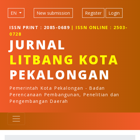
Quick jump to page content
Main Navigation
EN
New submission
Register
Login
Main Content
Sidebar
ISSN PRINT : 2085-0689
| ISSN ONLINE : 2503-
0728
JURNAL
LITBANG KOTA
PEKALONGAN
Pemerintah Kota Pekalongan - Badan
Perencanaan Pembangunan, Penelitian dan
Pengembangan Daerah